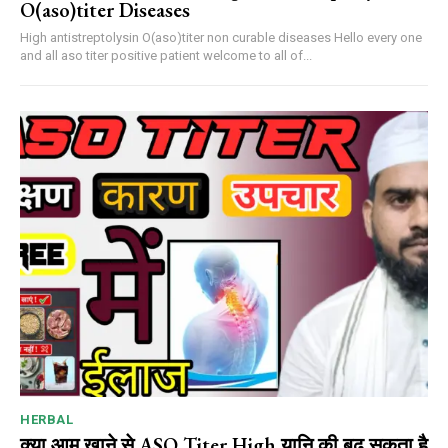
O(aso)titer Diseases
High antistreptolysin O(aso)titer non curable diseases Hello every one
and all aso titer positive patient welcome to all of...
HERBAL
क्या आम खाने से ASO Titer High यानि की बढ़ सकता है