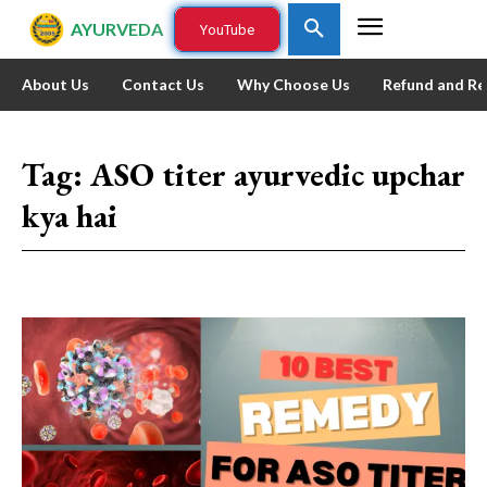
AYURVEDA
YouTube
About Us
Contact Us
Why Choose Us
Refund and Re
Tag:
ASO titer ayurvedic upchar
kya hai